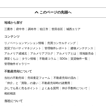
このページの先頭へ
地域から探す
三鷹市
府中市
調布市
狛江市
世田谷区
城西エリア
コンテンツ
リノベーションマンション情報
売買コンサルティング
賃貸プロパティマネジメント
管理物件レポート
建物メンテナンス
アルメリア成城北
アルメリアブログ
アルメリアとは
現地販売会
満室くらぶ
タウン情報
不動産コラム
SDGs
賃貸物件一覧
管理物件ギャラリー
不動産売却について
当社の不動売却
売却査定フォーム
不動産売却の流れ
「仲介」と「買取」の違い
不動産売却時の諸費用
少しでも高く売るポイント
よくある質問
仲介手数料について
相続相談
当社について