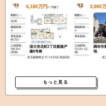
6,180万円
3,980
/一戸建て
-
-
4LDK
-
-
-
90.72㎡
-
深大寺北町2丁目新築戸
調布市
154.14㎡
73.13㎡ (公
建8号棟
地
(実測)
簿)
京王線調布までバス21分 停歩5分
京
もっと見る