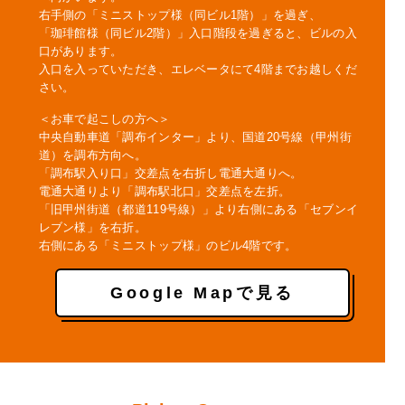
右手側の「ミニストップ様（同ビル1階）」を過ぎ、
「珈琲館様（同ビル2階）」入口階段を過ぎると、ビルの入
口があります。
入口を入っていただき、エレベータにて4階までお越しくだ
さい。
＜お車で起こしの方へ＞
中央自動車道「調布インター」より、国道20号線（甲州街
道）を調布方向へ。
「調布駅入り口」交差点を右折し電通大通りへ。
電通大通りより「調布駅北口」交差点を左折。
「旧甲州街道（都道119号線）」より右側にある「セブンイ
レブン様」を右折。
右側にある「ミニストップ様」のビル4階です。
Google Mapで見る