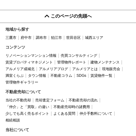
このページの先頭へ
地域から探す
三鷹市
府中市
調布市
狛江市
世田谷区
城西エリア
コンテンツ
リノベーションマンション情報
売買コンサルティング
賃貸プロパティマネジメント
管理物件レポート
建物メンテナンス
アルメリア成城北
アルメリアブログ
アルメリアとは
現地販売会
満室くらぶ
タウン情報
不動産コラム
SDGs
賃貸物件一覧
管理物件ギャラリー
不動産売却について
当社の不動売却
売却査定フォーム
不動産売却の流れ
「仲介」と「買取」の違い
不動産売却時の諸費用
少しでも高く売るポイント
よくある質問
仲介手数料について
相続相談
当社について