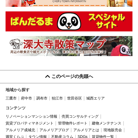
このページの先頭へ
地域から探す
三鷹市
府中市
調布市
狛江市
世田谷区
城西エリア
コンテンツ
リノベーションマンション情報
売買コンサルティング
賃貸プロパティマネジメント
管理物件レポート
建物メンテナンス
アルメリア成城北
アルメリアブログ
アルメリアとは
現地販売会
満室くらぶ
タウン情報
不動産コラム
SDGs
賃貸物件一覧