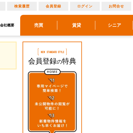
り
検索履歴
会員登録
ログイン
お問合せ
売買
賃貸
シニア
会社概要
リノベーション
売りたい
建物メンテナンス
物件レポート
借りたい
貸したい
アルメリア成城北
アルメリアブログ
買いたい
管理物件ギャラリー
アルメリアとは
マンション情報
会員登録
特典
の