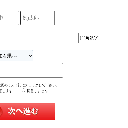
-
-
(半角数字)
確認のうえ下記にチェックして下さい。
意します
同意しません