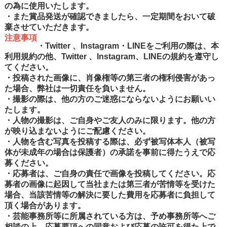
の為に使用いたします。
・また賞品発送が確認できましたら、一定期間をおいて破
棄させていただきます。
注意事項
・Twitter 、Instagram・LINEをご利用の際は、本
利用規約の他、Twitter 、Instagram、LINEの規約を遵守し
てください。
・投稿された画像に、肖像権等の第三者の権利侵害があっ
た場合、弊社は一切責任を負いません。
・撮影の際は、他の方のご迷惑にならないようにお願いい
たします。
・人物の撮影は、ご自身やご友人のみに限ります。他の方
が映り込まないようにご配慮ください。
・人物を含む写真を投稿する際は、必ず被写体本人（被写
体が未成年の場合は保護者）の承諾を事前に得たうえで応
募ください。
・応募者は、ご自身の責任で画像を投稿してください。応
募者の画像に起因して当社または第三者が苦情等を受けた
場合、当該苦情等の解決に要した費用を応募者に負担して
頂く場合があります。
・芸能事務所等に所属されている方は、予め事務所等へご
相談の上、応募要項への同意および応募の許可を得た上で