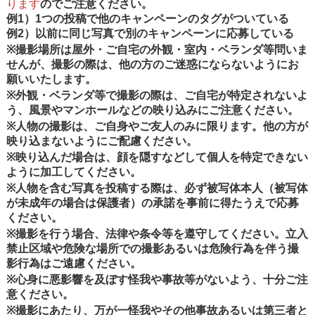
ります
のでご注意ください。
例1）1つの投稿で他のキャンペーンのタグがついている
例2）以前に同じ写真で別のキャンペーンに応募している
※撮影場所は屋外・ご自宅の外観・室内・ベランダ等問いま
せんが、撮影の際は、他の方のご迷惑にならないようにお
願いいたします。
※外観・ベランダ等で撮影の際は、ご自宅が特定されないよ
う、風景やマンホールなどの映り込みにご注意ください。
※人物の撮影は、ご自身やご友人のみに限ります。他の方が
映り込まないようにご配慮ください。
※映り込んだ場合は、顔を隠すなどして個人を特定できない
ように加工してください。
※人物を含む写真を投稿する際は、必ず被写体本人（被写体
が未成年の場合は保護者）の承諾を事前に得たうえで応募
ください。
※撮影を行う場合、法律や条令等を遵守してください。立入
禁止区域や危険な場所での撮影あるいは危険行為を伴う撮
影行為はご遠慮ください。
※心身に悪影響を及ぼす怪我や事故等がないよう、十分ご注
意ください。
※撮影にあたり、万が一怪我やその他事故あるいは第三者と