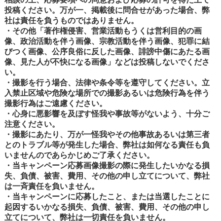
投稿ください。万が一、掲載後に問合せがあった場合、弊
社は責任を負うものではありません。
・その他「著作権侵害、営業活動もうくは営利目的の画
像、政治活動を伴う画像、宗教活動を伴う画像、犯罪に結
びつく画像、公序良俗に反した画像、誹謗中傷にあたる画
像、見た人が不快になる画像」などは投稿しないでくださ
い。
・撮影を行う場合、法律や条令等を遵守してください。立
入禁止区域や危険な場所での撮影あるいは危険行為を伴う
撮影行為はご遠慮ください。
・心身に悪影響を及ぼす怪我や事故等がないよう、十分ご
注意ください。
・撮影にあたり、万が一怪我やその他事故あるいは第三者
とのトラブル等が発生した場合、弊社は如何なる責任も負
いませんのであらかじめご了承ください。
・当キャンペーン応募画像撮影の際に発生したいかなる損
失、負債、被害、費用、その他の申し立てについて、弊社
は一斉責任を負いません。
・当キャンペーンに応募したこと、または当選したことに
起因するいかなる損失、負債、被害、費用、その他の申し
立てについて、弊社は一切責任を負いません。