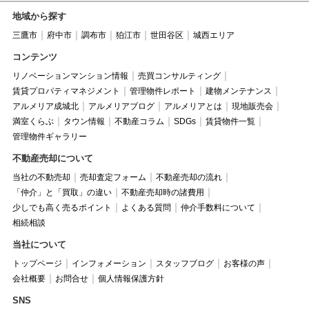
地域から探す
三鷹市
府中市
調布市
狛江市
世田谷区
城西エリア
コンテンツ
リノベーションマンション情報
売買コンサルティング
賃貸プロパティマネジメント
管理物件レポート
建物メンテナンス
アルメリア成城北
アルメリアブログ
アルメリアとは
現地販売会
満室くらぶ
タウン情報
不動産コラム
SDGs
賃貸物件一覧
管理物件ギャラリー
不動産売却について
当社の不動売却
売却査定フォーム
不動産売却の流れ
「仲介」と「買取」の違い
不動産売却時の諸費用
少しでも高く売るポイント
よくある質問
仲介手数料について
相続相談
当社について
トップページ
インフォメーション
スタッフブログ
お客様の声
会社概要
お問合せ
個人情報保護方針
SNS