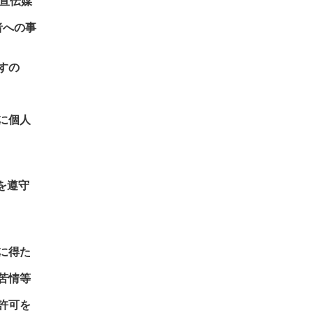
宣伝媒
者への事
すの
に個人
約を遵守
に得た
苦情等
許可を