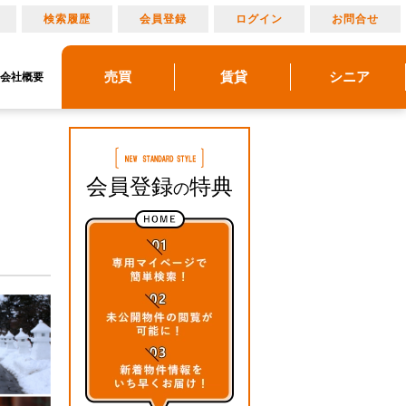
り
検索履歴
会員登録
ログイン
お問合せ
売買
賃貸
シニア
会社概要
リノベーション
売りたい
建物メンテナンス
物件レポート
借りたい
貸したい
アルメリア成城北
アルメリアブログ
買いたい
管理物件ギャラリー
アルメリアとは
マンション情報
会員登録
特典
の
！