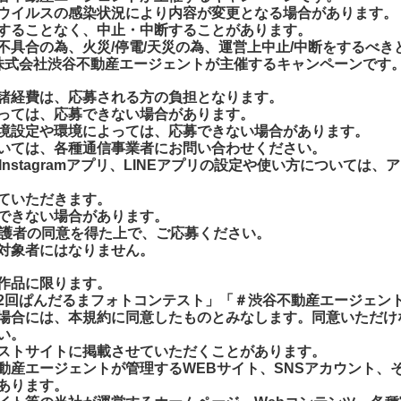
ウイルスの感染状況により内容が変更となる場合があります。
することなく、中止・中断することがあります。
具合の為、火災/停電/天災の為、運営上中止/中断をするべき
株式会社渋谷不動産エージェントが主催するキャンペーンです
諸経費は、応募される方の負担となります。
っては、応募できない場合があります。
境設定や環境によっては、応募できない場合があります。
いては、各種通信事業者にお問い合わせください。
、Instagramアプリ、LINEアプリの設定や使い方については、
ていただきます。
できない場合があります。
保護者の同意を得た上で、ご応募ください。
対象者にはなりません。
作品
に限ります。
2回ぱんだるまフォトコンテスト」「＃渋谷不動産エージェント
場合には、本規約に同意したものとみなします。同意いただけ
い。
ストサイトに掲載させていただくことがあります。
動産エージェントが管理するWEBサイト、SNSアカウント、
あります。