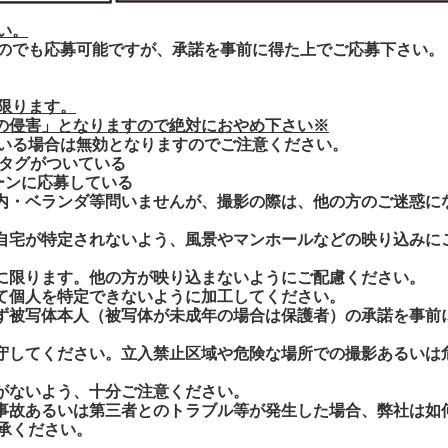
い。
のでも応募可能ですが、承諾を事前に得た上でご応募下さい。
限ります。
の侵害」となりますので絶対におやめ下さい※
いる場合
は無効となりますのでご注意ください。
のタグがついている
ーンに応募している
内・ベランダ等問いませんが、撮影の際は、他の方のご迷惑に
自宅が特定されないよう、風景やマンホールなどの映り込みに
に限ります。他の方が映り込まないようにご配慮ください。
て個人を特定できないように加工してください。
ず被写体本人（被写体が未成年の場合は保護者）の承諾を事前
守してください。立入禁止区域や危険な場所での撮影あるいは
がないよう、十分ご注意ください。
事故あるいは第三者とのトラブル等が発生した場合、弊社は如
承ください。