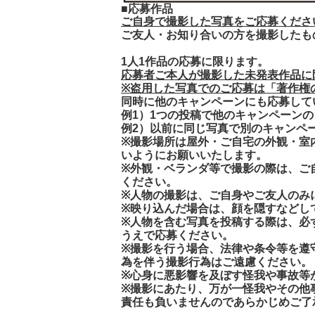
■応募作品
ご自身で撮影した写真をご応募くださ
ご友人・お知り合いの方を撮影したも
1人1作品
の応募に限ります。
応募者ご本人が撮影した未発表作品に
※盗用した写真でのご応募は「著作権
同時に他のキャンペーンにも応募して
例1）1つの投稿で他のキャンペーン
例2）以前に同じ写真で別のキャンペ
※撮影場所は屋外・ご自宅の外観・室
いようにお願いいたします。
※外観・ベランダ等で撮影の際は、ご
ください。
※人物の撮影は、ご自身やご友人のみ
※映り込んだ場合は、顔を隠すなどし
※人物を含む写真を投稿する際は、必
うえで応募ください。
※撮影を行う場合、法律や条令等を遵
為を伴う撮影行為はご遠慮ください。
※心身に悪影響を及ぼす怪我や事故等
※撮影にあたり、万が一怪我やその他
責任も負いませんのであらかじめご了