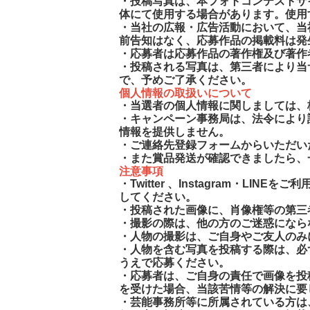
・投稿写真は、本フォトコンテストサ
体にて使用する場合があります。使用
・当社の広報・広告活動において、当
前告知はなく、応募作品の掲載料は発
・応募者は応募作品の著作権及び著作
・投稿される写真は、第三者により当
で、予めご了承ください。
個人情報の取扱いについて
・当選者の個人情報に関しましては、
・キャンペーン事務局は、法令により
情報を提供しません。
・ご連絡先登録フォームからいただい
・また賞品発送が確認できましたら、
注意事項
・Twitter 、Instagram・LINE
してください。
・投稿された画像に、肖像権等の第三
・撮影の際は、他の方のご迷惑になら
・人物の撮影は、ご自身やご友人のみ
・人物を含む写真を投稿する際は、必
うえで応募ください。
・応募者は、ご自身の責任で画像を投
を受けた場合、当該苦情等の解決に要
・芸能事務所等に所属されている方は