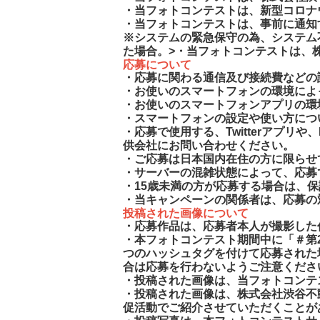
・当フォトコンテストは、新型コロナ
・当フォトコンテストは、事前に通知
※システムの緊急保守の為、システム不
た場合。>・当フォトコンテストは、
応募について
・応募に関わる通信及び接続費などの
・お使いのスマートフォンの環境によ
・お使いのスマートフォンアプリの環
・スマートフォンの設定や使い方につ
・応募で使用する、Twitterアプリや
供会社にお問い合わせください。
・ご応募は日本国内在住の方に限らせ
・サーバーの混雑状態によって、応募
・15歳未満の方が応募する場合は、
・当キャンペーンの関係者は、応募の
投稿された画像について
・応募作品は、
応募者本人が
撮影した
・本フォトコンテスト期間中に「＃第
つのハッシュタグを付けて応募された
合は応募を行わないようご注意くださ
・投稿された画像は、当フォトコンテ
・投稿された画像は、株式会社渋谷不
促活動でご紹介させていただくことが