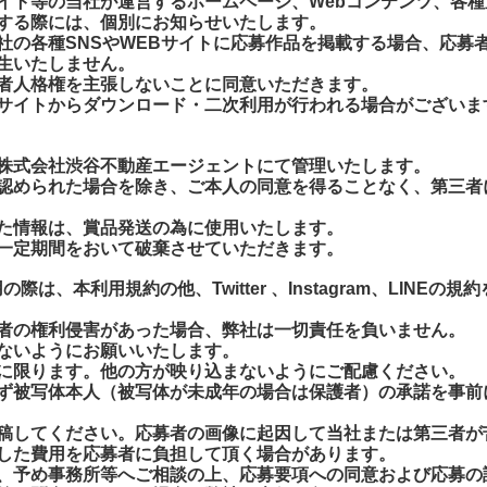
イト等の当社が運営するホームページ、Webコンテンツ、各種
する際には、個別にお知らせいたします。
社の各種SNSやWEBサイトに応募作品を掲載する場合、応募
生いたしません。
者人格権を主張しないことに同意いただきます。
サイトからダウンロード・二次利用が行われる場合がございま
株式会社渋谷不動産エージェントにて管理いたします。
認められた場合を除き、ご本人の同意を得ることなく、第三者
た情報は、賞品発送の為に使用いたします。
一定期間をおいて破棄させていただきます。
をご利用の際は、本利用規約の他、Twitter 、Instagram、LINEの規
者の権利侵害があった場合、弊社は一切責任を負いません。
ないようにお願いいたします。
に限ります。他の方が映り込まないようにご配慮ください。
ず被写体本人（被写体が未成年の場合は保護者）の承諾を事前
稿してください。応募者の画像に起因して当社または第三者が
した費用を応募者に負担して頂く場合があります。
、予め事務所等へご相談の上、応募要項への同意および応募の