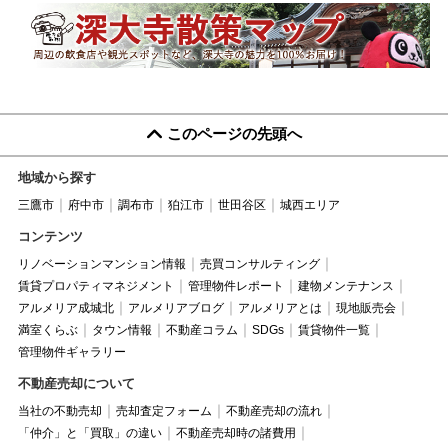
このページの先頭へ
地域から探す
三鷹市
府中市
調布市
狛江市
世田谷区
城西エリア
コンテンツ
リノベーションマンション情報
売買コンサルティング
賃貸プロパティマネジメント
管理物件レポート
建物メンテナンス
アルメリア成城北
アルメリアブログ
アルメリアとは
現地販売会
満室くらぶ
タウン情報
不動産コラム
SDGs
賃貸物件一覧
管理物件ギャラリー
不動産売却について
当社の不動売却
売却査定フォーム
不動産売却の流れ
「仲介」と「買取」の違い
不動産売却時の諸費用