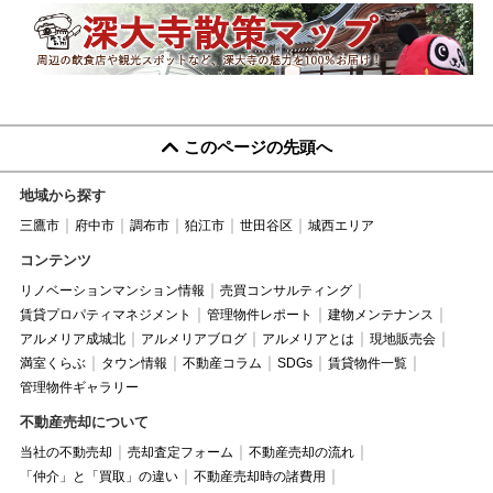
このページの先頭へ
地域から探す
三鷹市
府中市
調布市
狛江市
世田谷区
城西エリア
コンテンツ
リノベーションマンション情報
売買コンサルティング
賃貸プロパティマネジメント
管理物件レポート
建物メンテナンス
アルメリア成城北
アルメリアブログ
アルメリアとは
現地販売会
満室くらぶ
タウン情報
不動産コラム
SDGs
賃貸物件一覧
管理物件ギャラリー
不動産売却について
当社の不動売却
売却査定フォーム
不動産売却の流れ
「仲介」と「買取」の違い
不動産売却時の諸費用