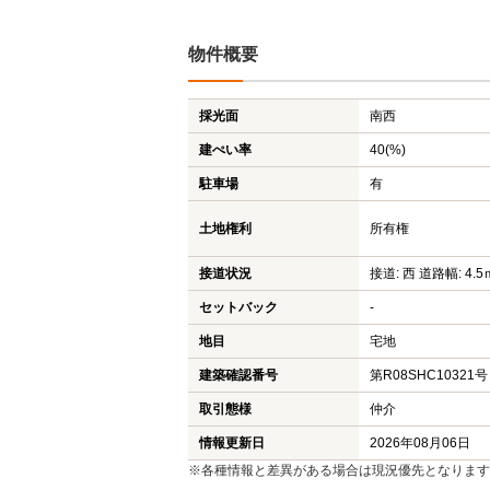
物件概要
採光面
南西
建ぺい率
40(%)
駐車場
有
土地権利
所有権
接道状況
接道: 西 道路幅: 4.5
セットバック
-
地目
宅地
建築確認番号
第R08SHC10321号
取引態様
仲介
情報更新日
2026年08月06日
※各種情報と差異がある場合は現況優先となります