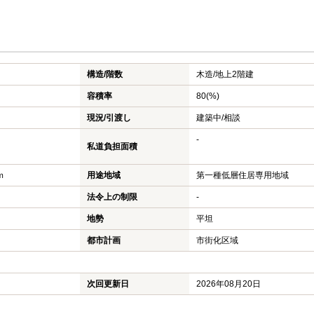
構造/階数
木造/
地上2階建
容積率
80(%)
現況/引渡し
建築中/相談
-
私道負担面積
ｍ
用途地域
第一種低層住居専用地域
法令上の制限
-
地勢
平坦
都市計画
市街化区域
次回更新日
2026年08月20日