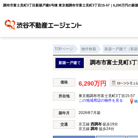
調布市富士見町3丁目新築戸建6号棟 東京都調布市富士見町3丁目15-57｜6,290万円
TOPページ
物件検索
新築一戸建て（新築
調布市富士見町3丁
新築一戸建て
価格
6,290万円
東京都調布市富士見町3丁目15-57
所在地
この地域周辺の物件を見る
M
2026年7月築
築年月
京王線
西調布
徒歩19分
交通
京王線
調布
徒歩24分