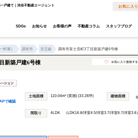
の新築一戸建て｜渋谷不動産エージェント
お気に入
SDGs
お知らせ
お客様の声
不動産コラム
スタッフブログ
一軒家）
調布市
京王線
調布市富士見町3丁目新築戸建6号棟
目新築戸建6号棟
110.04m² (実測) (33.28坪)
土地面積
建物面積
8
APで確認
4LDK （LDK16.8/洋室4.5/洋室3.7/洋室6.7/洋室3.8
間取り