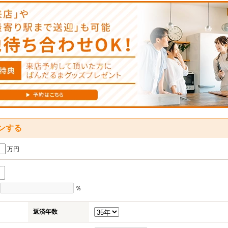
ンする
万円
％
返済年数