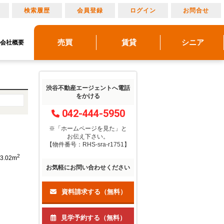
り
検索履歴
会員登録
ログイン
お問合せ
売買
賃貸
シニア
会社概要
リノベーション
売りたい
建物メンテナンス
物件レポート
借りたい
貸したい
アルメリア成城北
アルメリアブログ
買いたい
管理物件ギャラリー
アルメリアとは
マンション情報
渋谷不動産エージェントへ電話
をかける
042-444-5950
※「ホームページを見た」
と
お伝え下さい。
【物件番号：RHS-sra-r1751】
2
3.02m
お気軽にお問い合わせください
）
資料請求する（無料）
見学予約する（無料）